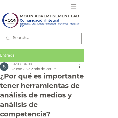
MOON ADVERTISEMENT LAB
Comunicación Integral
Estrategia, Creatividad, Publicidad, Relaciones Públicas y
RSE
Entrada
Silvia Cuevas
25 ene 2023
2 min de lectura
¿Por qué es importante
tener herramientas de
análisis de medios y
análisis de
competencia?